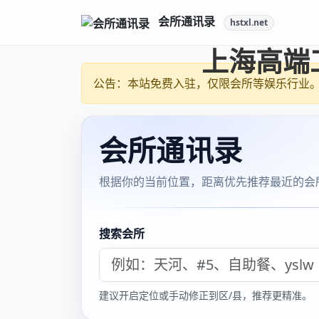
Skip
to
上海高端
content
月度归档：
2
上海高端外卖
惠，吃货的专