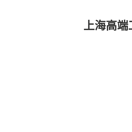
Skip
to
上海高端
content
上海喝茶工作
admin
上海大圈品茶喝茶微信
探秘上海喝茶工作室
在上海这座繁华的都市中，喝茶