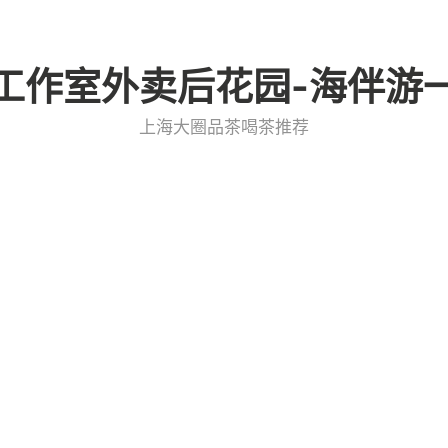
工作室外卖后花园-海伴游
上海大圈品茶喝茶推荐
室，QQ直达
2026年2月13日
0 Minutes
，QQ便捷联络
工作室成为了人们放松身心、交流文化的好去处。这些