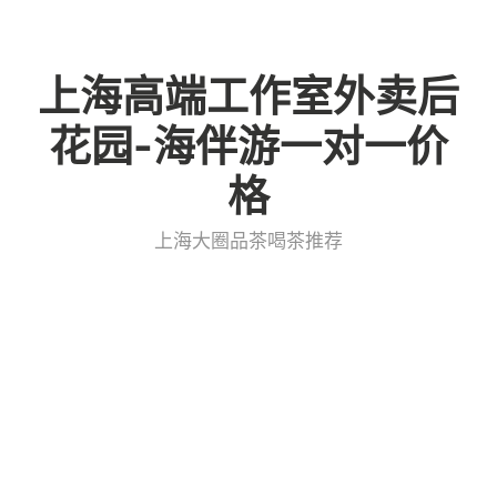
Skip
to
上海高端工作室外卖后
content
花园-海伴游一对一价
格
上海大圈品茶喝茶推荐
上海水磨约茶工作室：隐藏
菜单深度评测_42
admin
上海大圈品茶喝茶微信