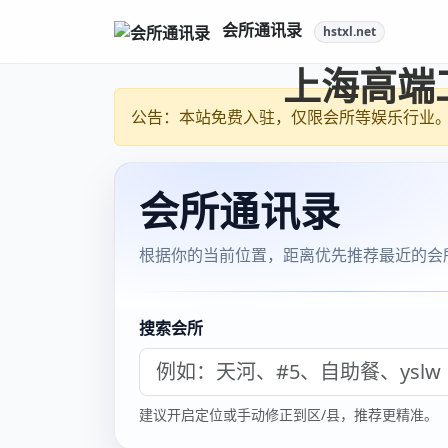
Skip
to
上海高端
content
上海伴游模特
admin
上海大圈品茶喝茶微信
探索上海伴游模特
上海作为中国的经济和文化中心