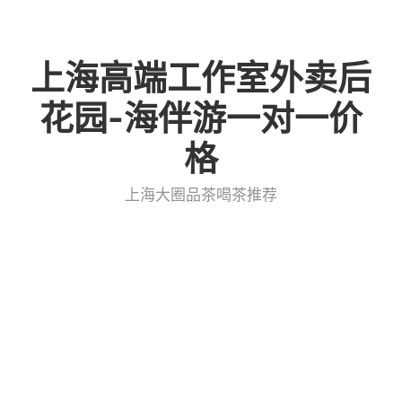
Skip
to
上海高端工作室外卖后
content
花园-海伴游一对一价
格
上海大圈品茶喝茶推荐
上海高端喝茶群：本地圈内
人推荐清单_101
admin
上海大圈品茶喝茶微信