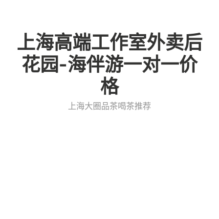
Skip
to
上海高端工作室外卖后
content
花园-海伴游一对一价
格
上海大圈品茶喝茶推荐
上海海选品茶高端场子预约
避坑指南_550
admin
上海大圈品茶喝茶微信